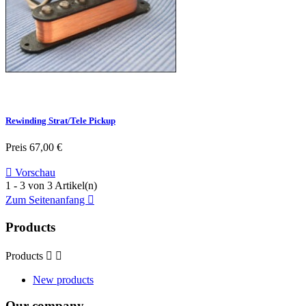
Rewinding Strat/Tele Pickup
Preis
67,00 €

Vorschau
1 - 3 von 3 Artikel(n)
Zum Seitenanfang

Products
Products


New products
Our company