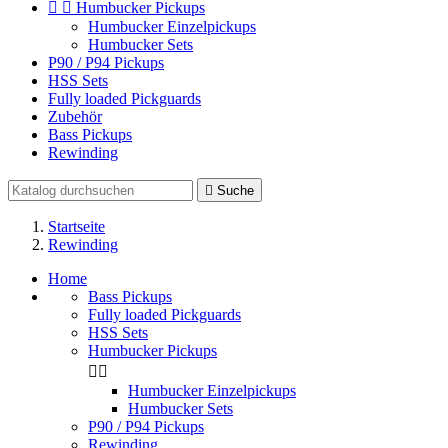


Humbucker Pickups
Humbucker Einzelpickups
Humbucker Sets
P90 / P94 Pickups
HSS Sets
Fully loaded Pickguards
Zubehör
Bass Pickups
Rewinding

Suche
Startseite
Rewinding
Home
Bass Pickups
Fully loaded Pickguards
HSS Sets
Humbucker Pickups


Humbucker Einzelpickups
Humbucker Sets
P90 / P94 Pickups
Rewinding