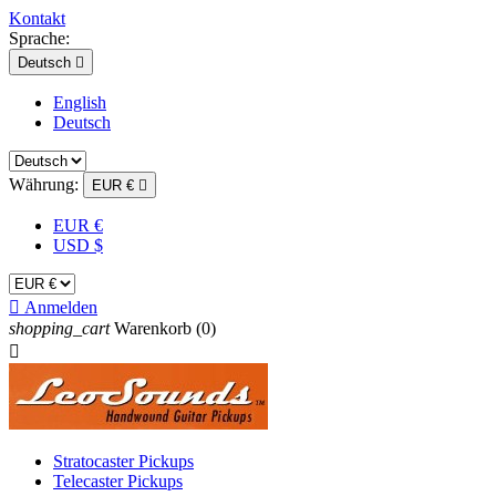
Kontakt
Sprache:
Deutsch

English
Deutsch
Währung:
EUR €

EUR €
USD $

Anmelden
shopping_cart
Warenkorb
(0)

Stratocaster Pickups
Telecaster Pickups