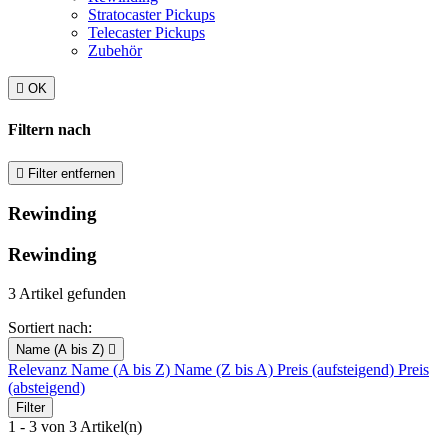
Stratocaster Pickups
Telecaster Pickups
Zubehör

OK
Filtern nach

Filter entfernen
Rewinding
Rewinding
3 Artikel gefunden
Sortiert nach:
Name (A bis Z)

Relevanz
Name (A bis Z)
Name (Z bis A)
Preis (aufsteigend)
Preis
(absteigend)
Filter
1 - 3 von 3 Artikel(n)