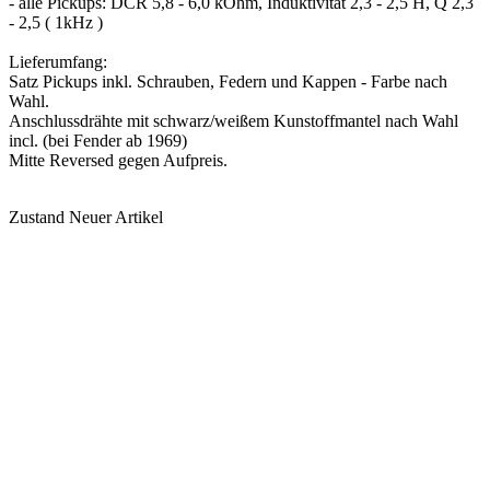
- alle Pickups: DCR 5,8 - 6,0 kOhm, Induktivität 2,3 - 2,5 H, Q 2,3
- 2,5 ( 1kHz )
Lieferumfang:
Satz Pickups inkl. Schrauben, Federn und Kappen - Farbe nach
Wahl.
Anschlussdrähte mit schwarz/weißem Kunstoffmantel nach Wahl
incl. (bei Fender ab 1969)
Mitte Reversed gegen Aufpreis.
Zustand
Neuer Artikel