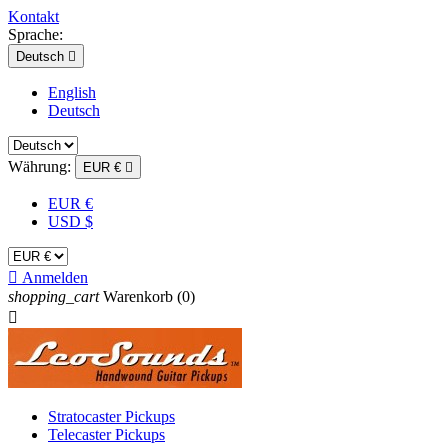
Kontakt
Sprache:
Deutsch

English
Deutsch
Währung:
EUR €

EUR €
USD $

Anmelden
shopping_cart
Warenkorb
(0)

Stratocaster Pickups
Telecaster Pickups