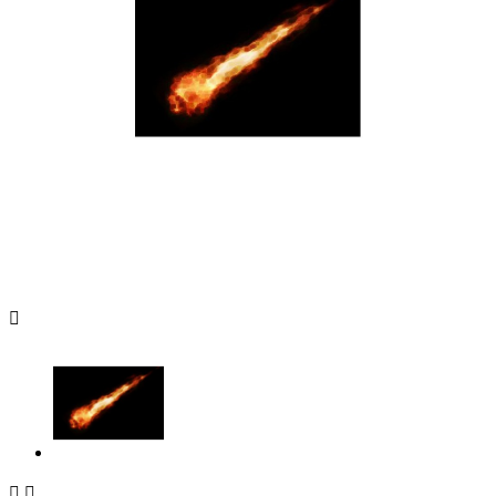


